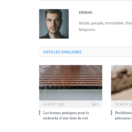
ERWAN
Mode, people, immobilier, fi
Mopcom.
ARTICLES SIMILAIRES
20 AOÛT 2022
0
20 AOÛT 2
Les bonnes pratiques pour la
Proliférati
recherche d’une fuite de toit
préconise