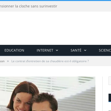
nsionner la cloche sans surinvestir
EDUCATION
INTERNET
SANTÉ
SCIENC
»
son
Le contrat d’entretien de sa chaudière est-il obligatoire ?