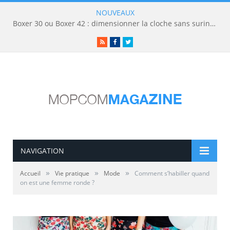
NOUVEAUX
Boxer 30 ou Boxer 42 : dimensionner la cloche sans surinvestir
RSS
Facebook
Twitter
NAVIGATION
»
»
»
Accueil
Vie pratique
Mode
Comment s’habiller quand
on est une femme ronde ?