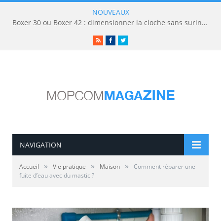
NOUVEAUX
Boxer 30 ou Boxer 42 : dimensionner la cloche sans surinvestir
RSS
Facebook
Twitter
NAVIGATION
»
»
»
Accueil
Vie pratique
Maison
Comment réparer une
fuite d’eau avec du mastic ?