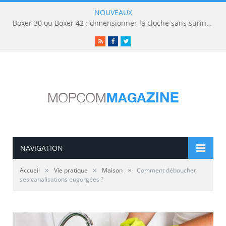
NOUVEAUX
Boxer 30 ou Boxer 42 : dimensionner la cloche sans surinvestir
RSS
Facebook
Twitter
NAVIGATION
»
»
»
Accueil
Vie pratique
Maison
Comment déboucher
ses canalisations engorgées ?