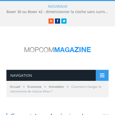
NOUVEAUX
Boxer 30 ou Boxer 42 : dimensionner la cloche sans surinvestir
RSS
Facebook
Twitter
NAVIGATION
»
»
»
Accueil
Economie
Immobilier
Comment changer le
mécanisme de chasse d’eau ?