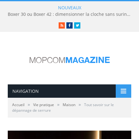
NOUVEAUX
Boxer 30 ou Boxer 42 : dimensionner la cloche sans surinvestir
RSS
Facebook
Twitter
NAVIGATION
»
»
»
Accueil
Vie pratique
Maison
Tout savoir sur le
dépannage de serrure