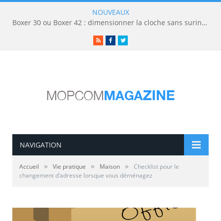
NOUVEAUX
Boxer 30 ou Boxer 42 : dimensionner la cloche sans surinvestir
RSS
Facebook
Twitter
NAVIGATION
»
»
»
Accueil
Vie pratique
Maison
Checklist pour le
changement d’adresse lorsque vous déménagez