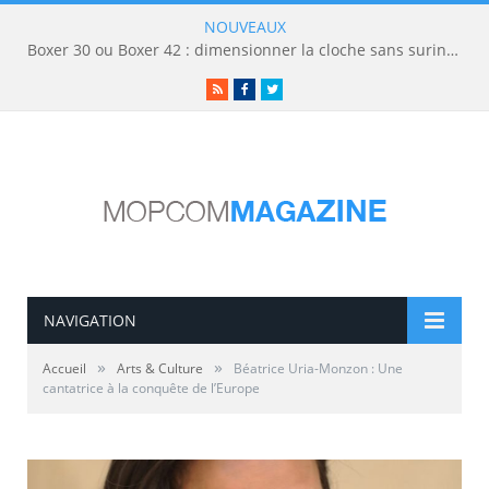
NOUVEAUX
Boxer 30 ou Boxer 42 : dimensionner la cloche sans surinvestir
RSS
Facebook
Twitter
NAVIGATION
»
»
Accueil
Arts & Culture
Béatrice Uria-Monzon : Une
cantatrice à la conquête de l’Europe