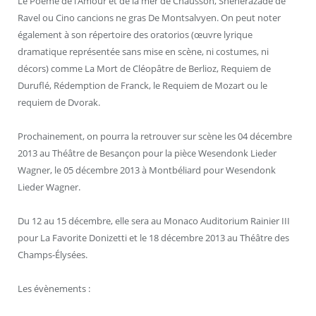
Le Poème de l’Amour et de la mer de Chausson, Shéhérazade de
Ravel ou Cino cancions ne gras De Montsalvyen. On peut noter
également à son répertoire des oratorios (œuvre lyrique
dramatique représentée sans mise en scène, ni costumes, ni
décors) comme La Mort de Cléopâtre de Berlioz, Requiem de
Duruflé, Rédemption de Franck, le Requiem de Mozart ou le
requiem de Dvorak.
Prochainement, on pourra la retrouver sur scène les 04 décembre
2013 au Théâtre de Besançon pour la pièce Wesendonk Lieder
Wagner, le 05 décembre 2013 à Montbéliard pour Wesendonk
Lieder Wagner.
Du 12 au 15 décembre, elle sera au Monaco Auditorium Rainier III
pour La Favorite Donizetti et le 18 décembre 2013 au Théâtre des
Champs-Élysées.
Les évènements :