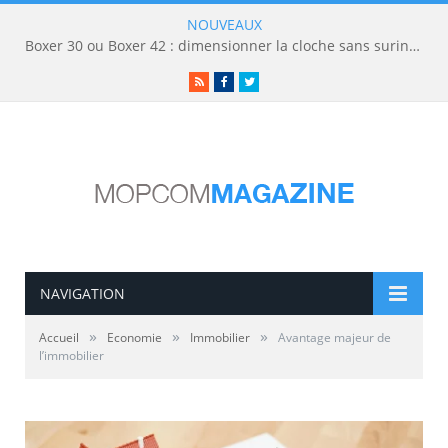
NOUVEAUX
Boxer 30 ou Boxer 42 : dimensionner la cloche sans surinvestir
RSS
Facebook
Twitter
NAVIGATION
»
»
»
Accueil
Economie
Immobilier
Avantage majeur de
l’immobilier