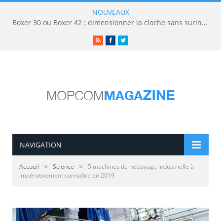
NOUVEAUX
Boxer 30 ou Boxer 42 : dimensionner la cloche sans surinvestir
RSS
Facebook
Twitter
NAVIGATION
»
»
Accueil
Science
5 machines de nettoyage industrielle à
impérativement connaître en 2019