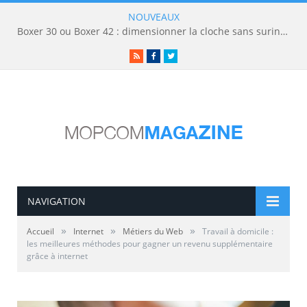
NOUVEAUX
Boxer 30 ou Boxer 42 : dimensionner la cloche sans surinvestir
RSS
Facebook
Twitter
NAVIGATION
»
»
»
Accueil
Internet
Métiers du Web
Travail à domicile :
les meilleures méthodes pour gagner un revenu supplémentaire
grâce à internet