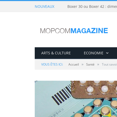
NOUVEAUX
Boxer 30 ou Boxer 42 : dime
ARTS & CULTURE
ECONOMIE
»
»
VOUS ÊTES ICI:
Accueil
Santé
Tout savoi