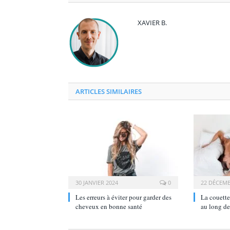
XAVIER B.
ARTICLES SIMILAIRES
30 JANVIER 2024
0
22 DÉCEMB
Les erreurs à éviter pour garder des
La couette
cheveux en bonne santé
au long de