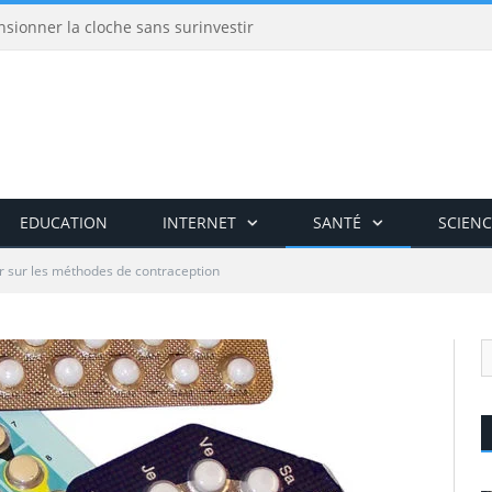
nsionner la cloche sans surinvestir
EDUCATION
INTERNET
SANTÉ
SCIENC
r sur les méthodes de contraception