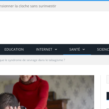
nsionner la cloche sans surinvestir
EDUCATION
INTERNET
SANTÉ
SCIENC
 que le syndrome de sevrage dans le tabagisme ?