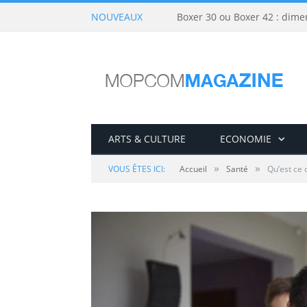
NOUVEAUX
Boxer 30 ou Boxer 42 : dime
ARTS & CULTURE
ECONOMIE
»
»
VOUS ÊTES ICI:
Accueil
Santé
Qu’est ce