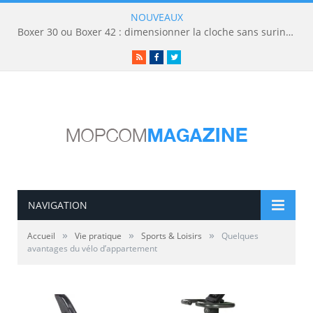
NOUVEAUX
Boxer 30 ou Boxer 42 : dimensionner la cloche sans surinvestir
RSS
Facebook
Twitter
NAVIGATION
»
»
»
Accueil
Vie pratique
Sports & Loisirs
Quelques
avantages du vélo d’appartement