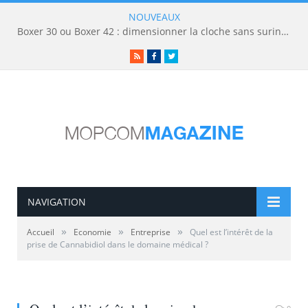
NOUVEAUX
Boxer 30 ou Boxer 42 : dimensionner la cloche sans surinvestir
RSS
Facebook
Twitter
NAVIGATION
»
»
»
Accueil
Economie
Entreprise
Quel est l’intérêt de la
prise de Cannabidiol dans le domaine médical ?