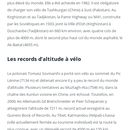
plus élevé du monde. Elle a été achevée en 1982. Il est obligatoire
de charger son vélo de Tashkurgan (Chine) à Sust (Pakistan). Au
Kirghizstan et au Tadjikistan, la Pamir Highway ou M41, construite
par les Soviétiques en 1933, joint la Ville d’Osh (Kirghizstan) à
Duschanbe (Tadjikistan) en 660 km environ, avec quatre cols de
plus de 4000 m, dont le second plus haut col du monde asphalté, le
Ak-Baital (4655 m).
Les records d’altitude à vélo
Le polonais Tomasz Sovinarshi a porté son vélo au sommet du Pic
Lénine (7134 m) et détenait encore il y a peu le record du monde
d’altitude. Plusieurs tentatives au Muztagh-Ata (7546 m), dans la
chaîne des Kunlun voisine en Chine, ont échoué. Toutefois, en
2009, les Allemands Gil Bretschneider et Peer Schepanski y
atteignirent l’altitude de 7211 m, record actuel enregistré au
Guiness Book of Records. Au Tibet, Katmandou (Népal)-Lhassa
(ville actuellement fermée au tourisme individuel) est la route la
plus connue, avec un dénivelé record de 4500 m en 135 km