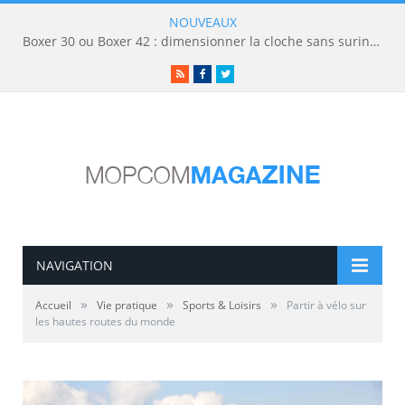
NOUVEAUX
Boxer 30 ou Boxer 42 : dimensionner la cloche sans surinvestir
RSS
Facebook
Twitter
NAVIGATION
»
»
»
Accueil
Vie pratique
Sports & Loisirs
Partir à vélo sur
les hautes routes du monde