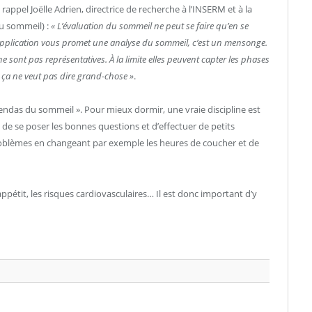
appel Joëlle Adrien, directrice de recherche à l’INSERM et à la
u sommeil) :
« L’évaluation du sommeil ne peut se faire qu’en se
’application vous promet une analyse du sommeil, c’est un mensonge.
 sont pas représentatives. À la limite elles peuvent capter les phases
is ça ne veut pas dire grand-chose »
.
endas du sommeil ». Pour mieux dormir, une vraie discipline est
e se poser les bonnes questions et d’effectuer de petits
oblèmes en changeant par exemple les heures de coucher et de
ppétit, les risques cardiovasculaires… Il est donc important d’y