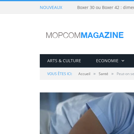
NOUVEAUX
Boxer 30 ou Boxer 42 : dime
ARTS & CULTURE
ECONOMIE
»
»
VOUS ÊTES ICI:
Accueil
Santé
Peut-on se