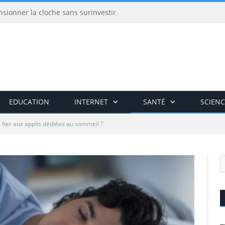
nsionner la cloche sans surinvestir
EDUCATION
INTERNET
SANTÉ
SCIENC
 fier aux applis dédiées au sommeil ?