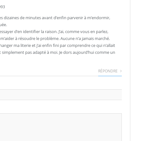
093
des dizaines de minutes avant d’enfin parvenir à m’endormir,
uée.
essayer d’en identifier la raison. J’ai, comme vous en parlez,
e m’aider à résoudre le problème. Aucune n’a jamais marché.
anger ma literie et j’ai enfin fini par comprendre ce qui n’allait
out simplement pas adapté à moi. Je dors aujourd’hui comme un
RÉPONDRE