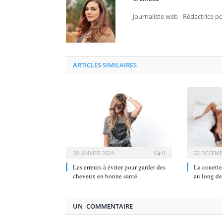
Journaliste web - Rédactrice p
ARTICLES SIMILAIRES
30 JANVIER 2024
0
22 DÉCEMB
Les erreurs à éviter pour garder des
La couette
cheveux en bonne santé
au long de
UN COMMENTAIRE