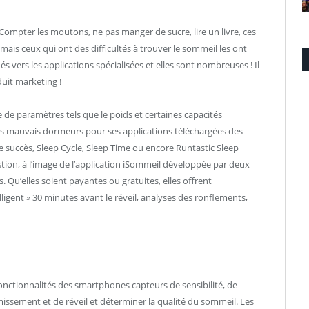
Compter les moutons, ne pas manger de sucre, lire un livre, ces
ais ceux qui ont des difficultés à trouver le sommeil les ont
 vers les applications spécialisées et elles sont nombreuses ! Il
uit marketing !
de paramètres tels que le poids et certaines capacités
es mauvais dormeurs pour ses applications téléchargées des
 de succès, Sleep Cycle, Sleep Time ou encore Runtastic Sleep
estion, à l’image de l’application iSommeil développée par deux
 Qu’elles soient payantes ou gratuites, elles offrent
lligent » 30 minutes avant le réveil, analyses des ronflements,
onctionnalités des smartphones capteurs de sensibilité, de
issement et de réveil et déterminer la qualité du sommeil. Les