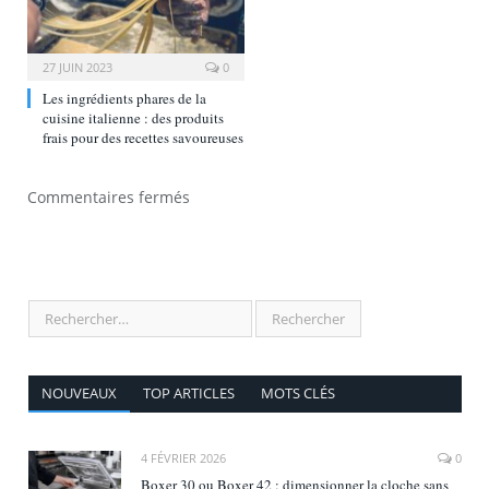
27 JUIN 2023
0
Les ingrédients phares de la
cuisine italienne : des produits
frais pour des recettes savoureuses
Commentaires fermés
NOUVEAUX
TOP ARTICLES
MOTS CLÉS
4 FÉVRIER 2026
0
Boxer 30 ou Boxer 42 : dimensionner la cloche sans