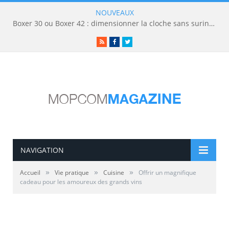
NOUVEAUX
Boxer 30 ou Boxer 42 : dimensionner la cloche sans surinvestir
RSS
Facebook
Twitter
NAVIGATION
»
»
»
Accueil
Vie pratique
Cuisine
Offrir un magnifique
cadeau pour les amoureux des grands vins