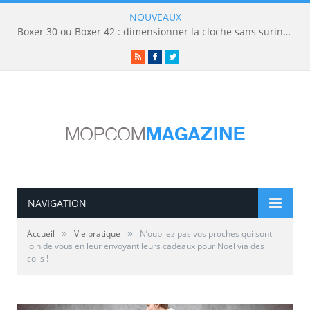
NOUVEAUX
Boxer 30 ou Boxer 42 : dimensionner la cloche sans surinvestir
RSS
Facebook
Twitter
NAVIGATION
»
»
Accueil
Vie pratique
N’oubliez pas vos proches qui sont
loin de vous en leur envoyant leurs cadeaux pour Noel via des
colis !