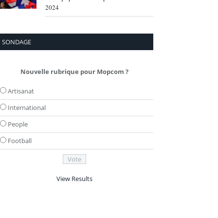
2024
SONDAGE
Nouvelle rubrique pour Mopcom ?
Artisanat
International
People
Football
View Results