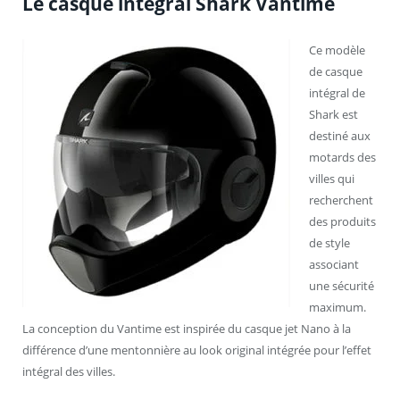
Le casque intégral Shark Vantime
Ce modèle
de casque
intégral de
Shark est
destiné aux
motards des
villes qui
recherchent
des produits
de style
associant
une sécurité
maximum.
La conception du Vantime est inspirée du casque jet Nano à la
différence d’une mentonnière au look original intégrée pour l’effet
intégral des villes.