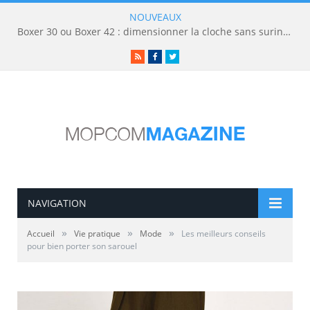
NOUVEAUX
Boxer 30 ou Boxer 42 : dimensionner la cloche sans surinvestir
RSS
Facebook
Twitter
NAVIGATION
»
»
»
Accueil
Vie pratique
Mode
Les meilleurs conseils
pour bien porter son sarouel