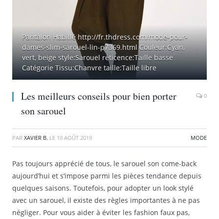
Pantalon Habillé http://fr.thdress.com/mode-pour-
dames-slim-sarouel-lin-p7369.html Couleur:Cyan,
vert, beige style:Sarouel réticence:Taille basse
Catégorie Tissu:Chanvre taille:Taille libre
Les meilleurs conseils pour bien porter
0
son sarouel
PAR
XAVIER B.
LE
10 AOÛT 2019
MODE
Pas toujours apprécié de tous, le sarouel son come-back
aujourd’hui et s’impose parmi les pièces tendance depuis
quelques saisons. Toutefois, pour adopter un look stylé
avec un sarouel, il existe des règles importantes à ne pas
négliger. Pour vous aider à éviter les fashion faux pas,