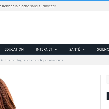
nsionner la cloche sans surinvestir
EDUCATION
INTERNET
SANTÉ
SCIENC
»
Les avantages des cosmétiques asiatiques