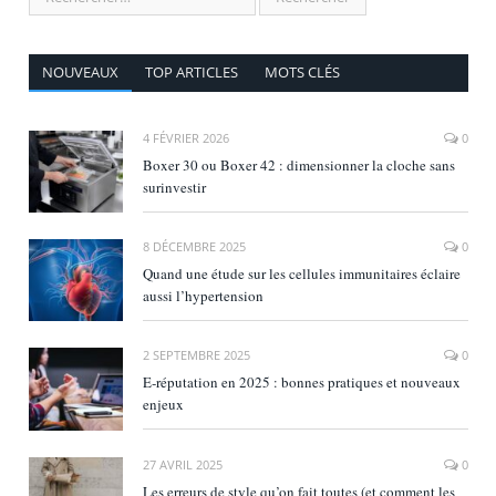
NOUVEAUX
TOP ARTICLES
MOTS CLÉS
4 FÉVRIER 2026
0
Boxer 30 ou Boxer 42 : dimensionner la cloche sans
surinvestir
8 DÉCEMBRE 2025
0
Quand une étude sur les cellules immunitaires éclaire
aussi l’hypertension
2 SEPTEMBRE 2025
0
E‑réputation en 2025 : bonnes pratiques et nouveaux
enjeux
27 AVRIL 2025
0
Les erreurs de style qu’on fait toutes (et comment les