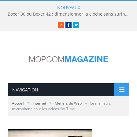
NOUVEAUX
Boxer 30 ou Boxer 42 : dimensionner la cloche sans surinvestir
RSS
Facebook
Twitter
NAVIGATION
»
»
»
Accueil
Internet
Métiers du Web
Le meilleurs
microphone pour les vidéos YouTube