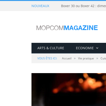
NOUVEAUX
Boxer 30 ou Boxer 42 : dime
ARTS & CULTURE
ECONOMIE
»
»
VOUS ÊTES ICI:
Accueil
Vie pratique
Cui