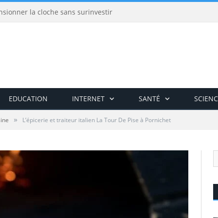
nsionner la cloche sans surinvestir
EDUCATION
INTERNET
SANTÉ
SCIENC
»
sine
L’épicerie et traiteur italien La Tour De Pise à Pornichet