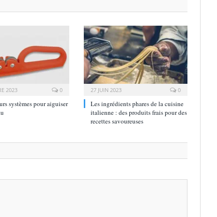
E 2023
0
27 JUIN 2023
0
urs systèmes pour aiguiser
Les ingrédients phares de la cuisine
au
italienne : des produits frais pour des
recettes savoureuses