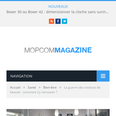
NOUVEAUX
Boxer 30 ou Boxer 42 : dimensionner la cloche sans surinvestir
RSS
Facebook
Twitter
NAVIGATION
»
»
»
Accueil
Santé
Bien-être
La guerre des instituts de
beauté : comment s’y retrouver ?