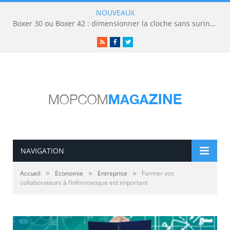
NOUVEAUX
Boxer 30 ou Boxer 42 : dimensionner la cloche sans surinvestir
RSS
Facebook
Twitter
NAVIGATION
»
»
»
Accueil
Economie
Entreprise
Former vos
collaborateurs à l’informatique est important