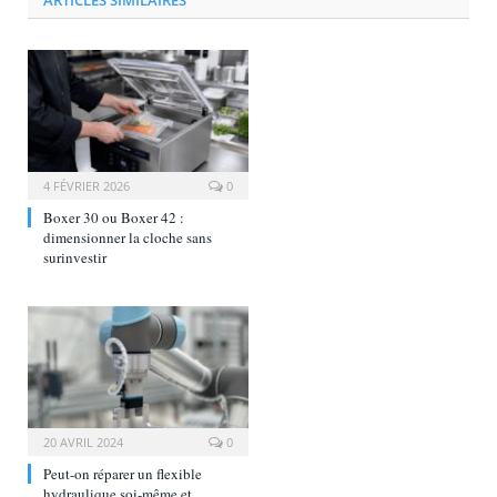
4 FÉVRIER 2026
0
Boxer 30 ou Boxer 42 :
dimensionner la cloche sans
surinvestir
20 AVRIL 2024
0
Peut-on réparer un flexible
hydraulique soi-même et