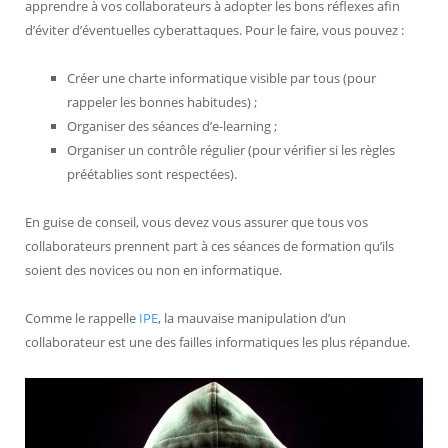
apprendre à vos collaborateurs à adopter les bons réflexes afin
d’éviter d’éventuelles cyberattaques. Pour le faire, vous pouvez :
Créer une charte informatique visible par tous (pour
rappeler les bonnes habitudes) ;
Organiser des séances d’e-learning ;
Organiser un contrôle régulier (pour vérifier si les règles
préétablies sont respectées).
En guise de conseil, vous devez vous assurer que tous vos
collaborateurs prennent part à ces séances de formation qu’ils
soient des novices ou non en informatique.
Comme le rappelle
IPE
, la mauvaise manipulation d’un
collaborateur est une des failles informatiques les plus répandue.