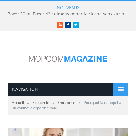
NOUVEAUX
Boxer 30 ou Boxer 42 : dimensionner la cloche sans surinvestir
RSS
Facebook
Twitter
NAVIGATION
»
»
»
Accueil
Economie
Entreprise
Pourquoi faire appel à
un cabinet d’expertise paie ?