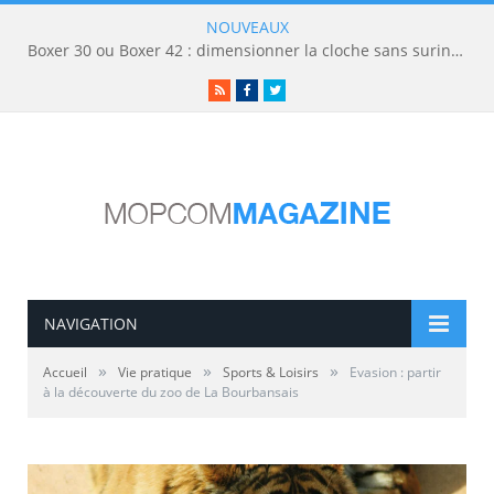
NOUVEAUX
Boxer 30 ou Boxer 42 : dimensionner la cloche sans surinvestir
RSS
Facebook
Twitter
NAVIGATION
»
»
»
Accueil
Vie pratique
Sports & Loisirs
Evasion : partir
à la découverte du zoo de La Bourbansais