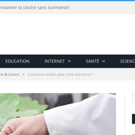
nsionner la cloche sans surinvestir
EDUCATION
INTERNET
SANTÉ
SCIENC
»
ts & Loisirs
Comment rendre plus riche une terre ?