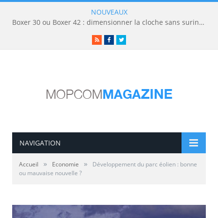
NOUVEAUX
Boxer 30 ou Boxer 42 : dimensionner la cloche sans surinvestir
RSS
Facebook
Twitter
NAVIGATION
»
»
Accueil
Economie
Développement du parc éolien : bonne
ou mauvaise nouvelle ?