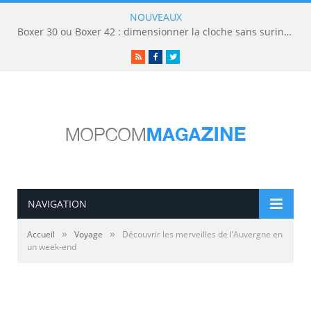
NOUVEAUX
Boxer 30 ou Boxer 42 : dimensionner la cloche sans surinvestir
RSS
Facebook
Twitter
NAVIGATION
»
»
Accueil
Voyage
Découvrir les merveilles de l’Auvergne en
un week-end