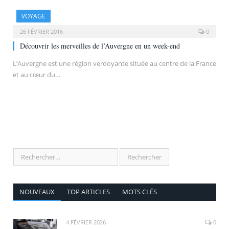
VOYAGE
26 FÉVRIER 2016
0
Découvrir les merveilles de l’Auvergne en un week-end
L’Auvergne est une région verdoyante située au centre de la France
et au cœur du…
NOUVEAUX
TOP ARTICLES
MOTS CLÉS
4 FÉVRIER 2026
0