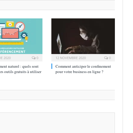
E 2020
0
12 NOVEMBRE 2020
0
ent naturel : quels sont
Comment anticiper le confinement
rs outils gratuits à utiliser
pour votre business en ligne ?