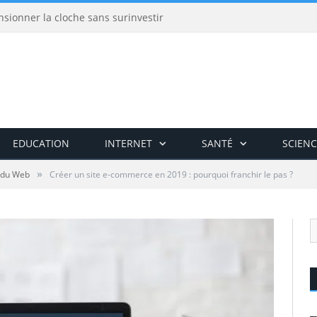
nsionner la cloche sans surinvestir
EDUCATION
INTERNET
SANTÉ
SCIENC
»
 du Web
Créer un site e-commerce en 2019 : pourquoi franchir le pas ?