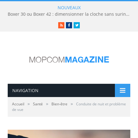
NOUVEAUX
Boxer 30 ou Boxer 42 : dimensionner la cloche sans surinvestir
RSS
Facebook
Twitter
NAVIGATION
»
»
»
Accueil
Santé
Bien-être
Conduite de nuit et problème
de vue