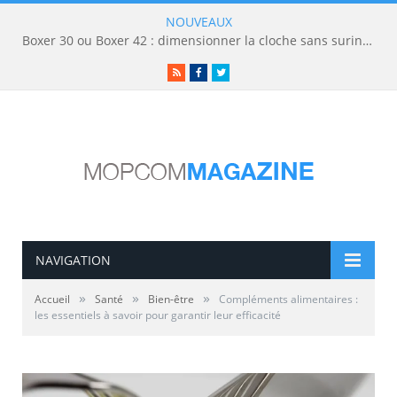
NOUVEAUX
Boxer 30 ou Boxer 42 : dimensionner la cloche sans surinvestir
RSS
Facebook
Twitter
NAVIGATION
»
»
»
Accueil
Santé
Bien-être
Compléments alimentaires :
les essentiels à savoir pour garantir leur efficacité