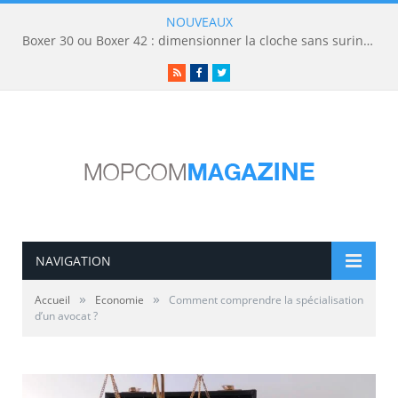
NOUVEAUX
Boxer 30 ou Boxer 42 : dimensionner la cloche sans surinvestir
RSS
Facebook
Twitter
NAVIGATION
»
»
Accueil
Economie
Comment comprendre la spécialisation
d’un avocat ?