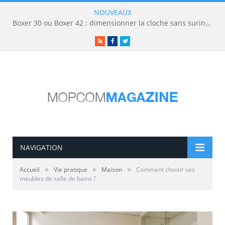
NOUVEAUX
Boxer 30 ou Boxer 42 : dimensionner la cloche sans surinvestir
RSS
Facebook
Twitter
NAVIGATION
»
»
»
Accueil
Vie pratique
Maison
Comment choisir ses
meubles de salle de bains ?