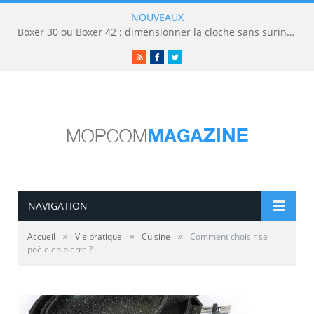
NOUVEAUX
Boxer 30 ou Boxer 42 : dimensionner la cloche sans surinvestir
RSS
Facebook
Twitter
NAVIGATION
»
»
»
Accueil
Vie pratique
Cuisine
Comment choisir sa
poêle en pierre ?