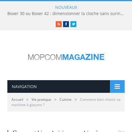
NOUVEAUX
Boxer 30 ou Boxer 42 : dimensionner la cloche sans surinvestir
RSS
Facebook
Twitter
NAVIGATION
»
»
»
Accueil
Vie pratique
Cuisine
Comment bien choisir sa
machine à glaçons ?