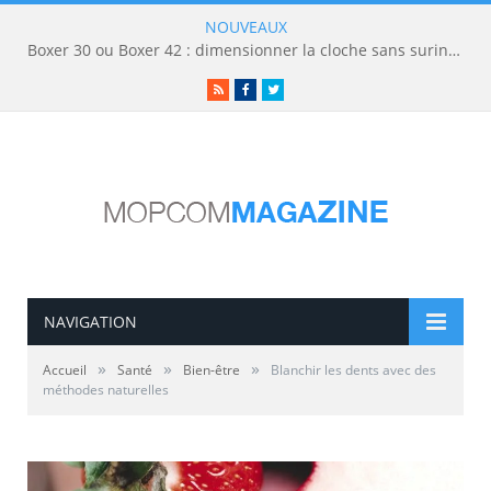
NOUVEAUX
Boxer 30 ou Boxer 42 : dimensionner la cloche sans surinvestir
RSS
Facebook
Twitter
NAVIGATION
»
»
»
Accueil
Santé
Bien-être
Blanchir les dents avec des
méthodes naturelles