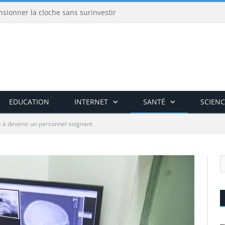
nsionner la cloche sans surinvestir
EDUCATION
INTERNET
SANTÉ
SCIENC
 à devenir un personnel soignant