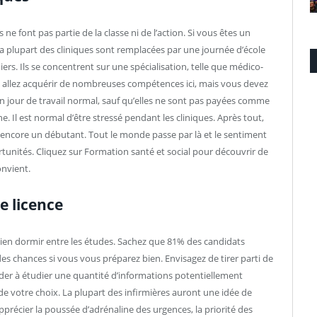
 ne font pas partie de la classe ni de l’action. Si vous êtes un
La plupart des cliniques sont remplacées par une journée d’école
rs. Ils se concentrent sur une spécialisation, telle que médico-
us allez acquérir de nombreuses compétences ici, mais vous devez
un jour de travail normal, sauf qu’elles ne sont pas payées comme
Il est normal d’être stressé pendant les cliniques. Après tout,
s encore un débutant. Tout le monde passe par là et le sentiment
rtunités. Cliquez sur Formation santé et social pour découvrir de
convient.
e licence
e bien dormir entre les études. Sachez que 81% des candidats
es chances si vous vous préparez bien. Envisagez de tirer parti de
ider à étudier une quantité d’informations potentiellement
 votre choix. La plupart des infirmières auront une idée de
apprécier la poussée d’adrénaline des urgences, la priorité des