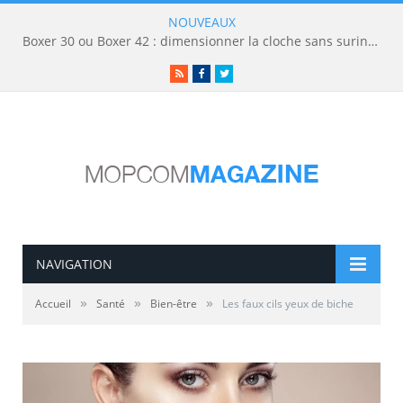
NOUVEAUX
Boxer 30 ou Boxer 42 : dimensionner la cloche sans surinvestir
RSS
Facebook
Twitter
NAVIGATION
»
»
»
Accueil
Santé
Bien-être
Les faux cils yeux de biche