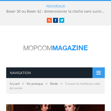
NOUVEAUX
Boxer 30 ou Boxer 42 : dimensionner la cloche sans surinvestir
RSS
Facebook
Twitter
NAVIGATION
»
»
»
Accueil
Vie pratique
Mode
Trouver la meilleure robe
de soirée