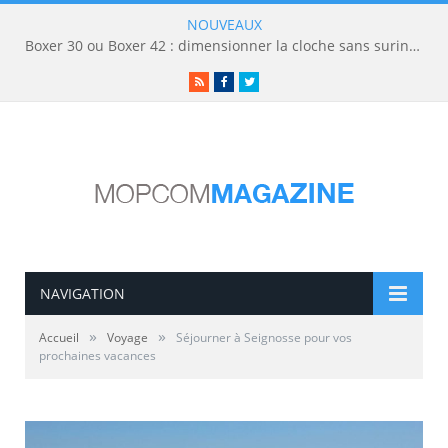
NOUVEAUX
Boxer 30 ou Boxer 42 : dimensionner la cloche sans surinvestir
RSS
Facebook
Twitter
NAVIGATION
»
»
Accueil
Voyage
Séjourner à Seignosse pour vos
prochaines vacances