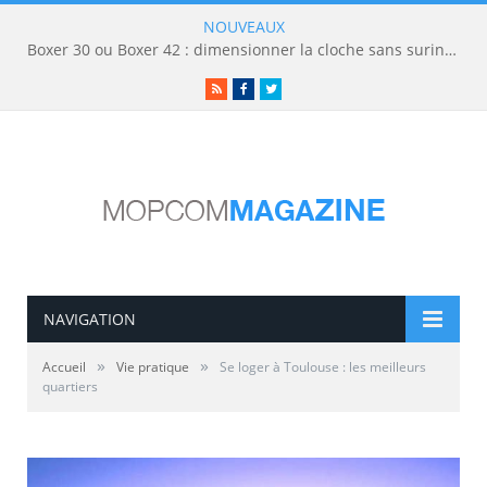
NOUVEAUX
Boxer 30 ou Boxer 42 : dimensionner la cloche sans surinvestir
RSS
Facebook
Twitter
NAVIGATION
»
»
Accueil
Vie pratique
Se loger à Toulouse : les meilleurs
quartiers