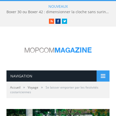
NOUVEAUX
Boxer 30 ou Boxer 42 : dimensionner la cloche sans surinvestir
RSS
Facebook
Twitter
NAVIGATION
»
»
Accueil
Voyage
Se laisser emporter par les festivités
costariciennes