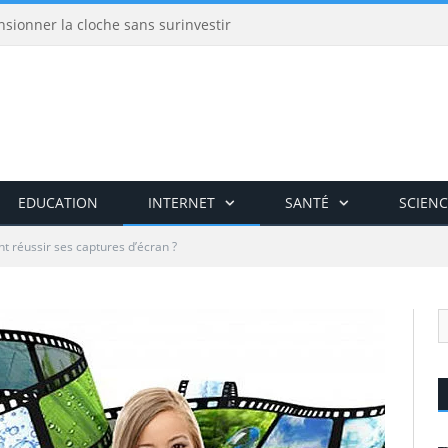
nsionner la cloche sans surinvestir
EDUCATION
INTERNET
SANTÉ
SCIENC
 réussir ses captures d’écran ?