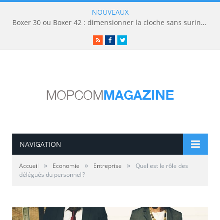
NOUVEAUX
Boxer 30 ou Boxer 42 : dimensionner la cloche sans surinvestir
RSS
Facebook
Twitter
NAVIGATION
»
»
»
Accueil
Economie
Entreprise
Quel est le rôle des
délégués du personnel ?