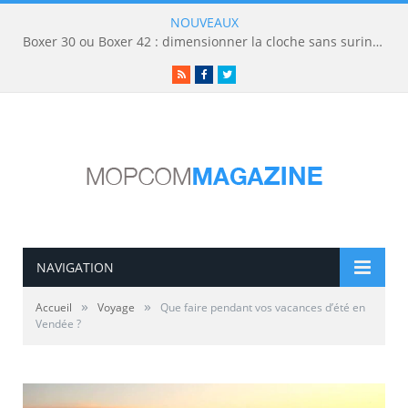
NOUVEAUX
Boxer 30 ou Boxer 42 : dimensionner la cloche sans surinvestir
RSS
Facebook
Twitter
NAVIGATION
»
»
Accueil
Voyage
Que faire pendant vos vacances d’été en
Vendée ?